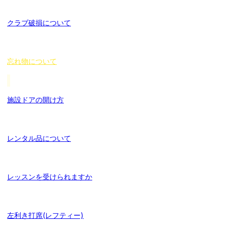
クラブ破損について
忘れ物について
施設ドアの開け方
レンタル品について
レッスンを受けられますか
左利き打席(レフティー)