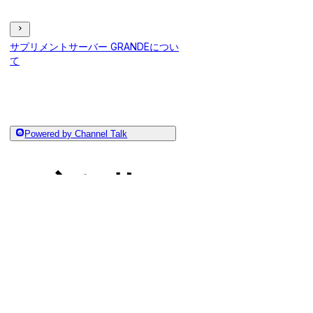
サプリメントサーバー GRANDEについ
て
Powered by Channel Talk
忘れ物について
マイゴル カスタマーサポート
2026-01-20
忘れ物・落とし物があった場合には品物に関わら
す。
※
店舗で保管する、落とし主を探すなどの対応は