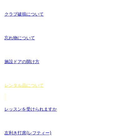
クラブ破損について
忘れ物について
施設ドアの開け方
レンタル品について
レッスンを受けられますか
左利き打席(レフティー)